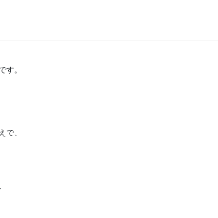
です。
えで、
、