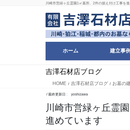
コ
ナ
川崎市営緑ヶ丘霊園1㎡墓所、2件の据え付け工事を
ン
ビ
テ
ゲ
ン
ー
ツ
シ
に
ョ
移
ン
ホーム
建立事
動
に
移
動
吉澤石材店ブログ
HOME
吉澤石材店ブログ
お墓の
/ 最終更新日 :
yoshizawa
川崎市営緑ヶ丘霊園
進めています