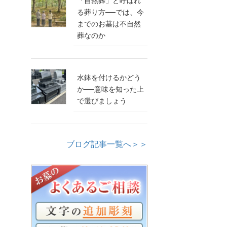
「自然葬」と呼ばれ
る葬り方──では、今
までのお墓は不自然
葬なのか
水鉢を付けるかどう
か──意味を知った上
で選びましょう
ブログ記事一覧へ＞＞