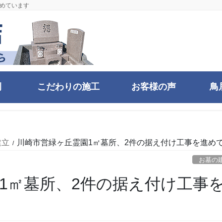
進めています
例
こだわりの施工
お客様の声
鳥
建立
川崎市営緑ヶ丘霊園1㎡墓所、2件の据え付け工事を進め
お墓の
1㎡墓所、2件の据え付け工事