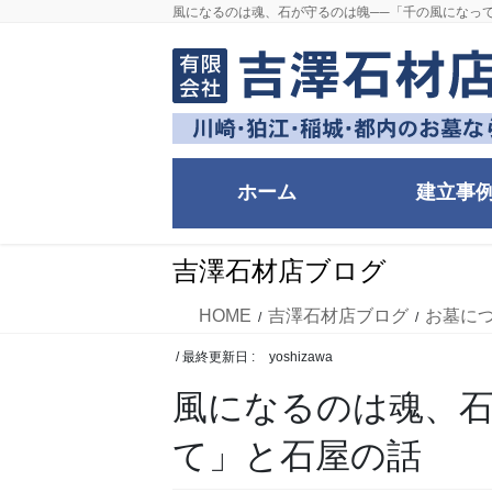
コ
ナ
風になるのは魂、石が守るのは魄──「千の風になっ
ン
ビ
テ
ゲ
ン
ー
ツ
シ
に
ョ
移
ン
ホーム
建立事
動
に
移
動
吉澤石材店ブログ
HOME
吉澤石材店ブログ
お墓に
/ 最終更新日 :
yoshizawa
風になるのは魂、石
て」と石屋の話