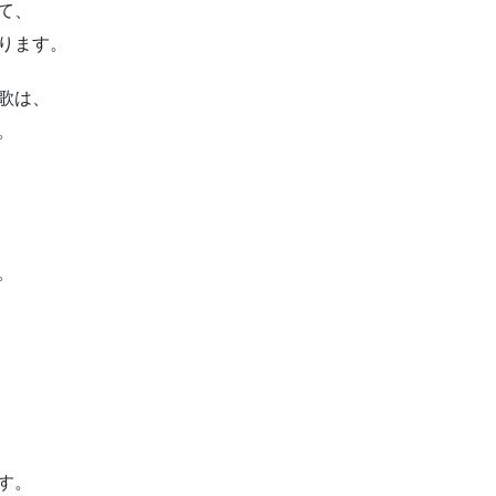
て、
ります。
歌は、
。
。
す。