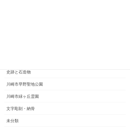
お墓の引越し
お墓の管理
お知らせ
その他、雑記
仏壇・位牌
史跡と石造物
川崎市早野聖地公園
川崎市緑ヶ丘霊園
文字彫刻・納骨
未分類