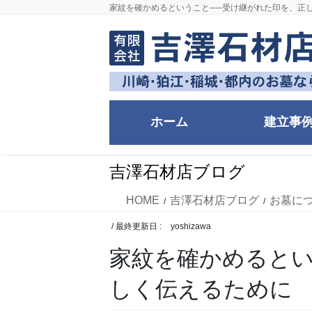
コ
ナ
家紋を確かめるということ──受け継がれた印を、正
ン
ビ
テ
ゲ
ン
ー
ツ
シ
に
ョ
移
ン
ホーム
建立事
動
に
移
動
吉澤石材店ブログ
HOME
吉澤石材店ブログ
お墓に
/ 最終更新日 :
yoshizawa
家紋を確かめるとい
しく伝えるために