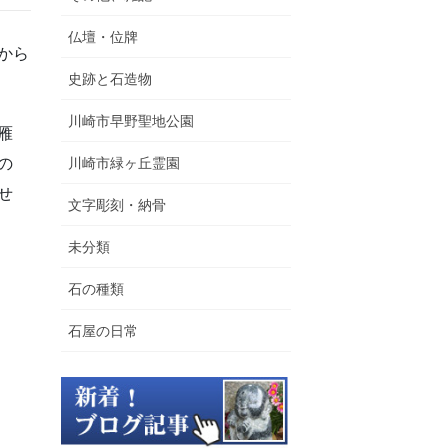
仏壇・位牌
から
史跡と石造物
川崎市早野聖地公園
雁
の
川崎市緑ヶ丘霊園
せ
文字彫刻・納骨
未分類
石の種類
石屋の日常