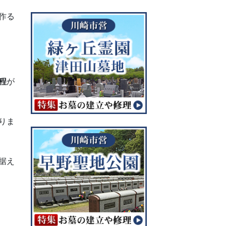
作る
程
が
りま
据え