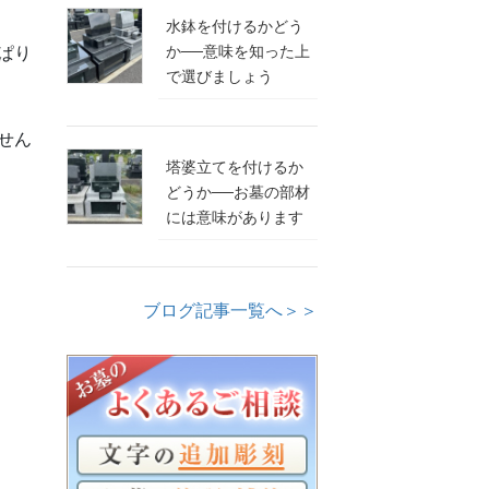
水鉢を付けるかどう
か──意味を知った上
ぱり
で選びましょう
せん
塔婆立てを付けるか
どうか──お墓の部材
には意味があります
ブログ記事一覧へ＞＞