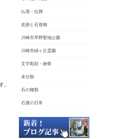
仏壇・位牌
史跡と石造物
川崎市早野聖地公園
川崎市緑ヶ丘霊園
文字彫刻・納骨
未分類
す。
石の種類
石屋の日常