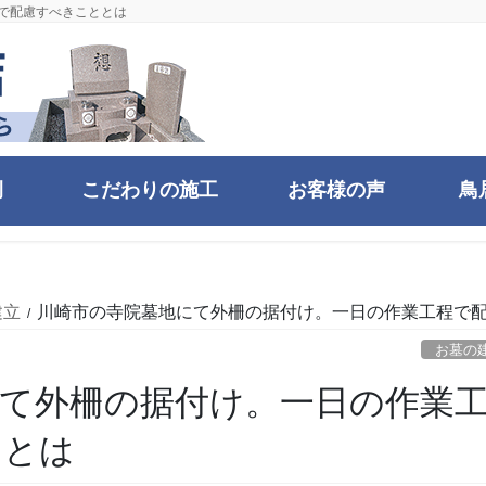
で配慮すべきこととは
例
こだわりの施工
お客様の声
鳥
建立
川崎市の寺院墓地にて外柵の据付け。一日の作業工程で
お墓の
て外柵の据付け。一日の作業
ととは