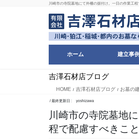
コ
ナ
川崎市の寺院墓地にて外柵の据付け。一日の作業工程
ン
ビ
テ
ゲ
ン
ー
ツ
シ
に
ョ
移
ン
ホーム
建立事
動
に
移
動
吉澤石材店ブログ
HOME
吉澤石材店ブログ
お墓の
/ 最終更新日 :
yoshizawa
川崎市の寺院墓地に
程で配慮すべきこ