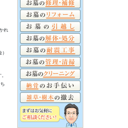
かれ
金）
す。
こち