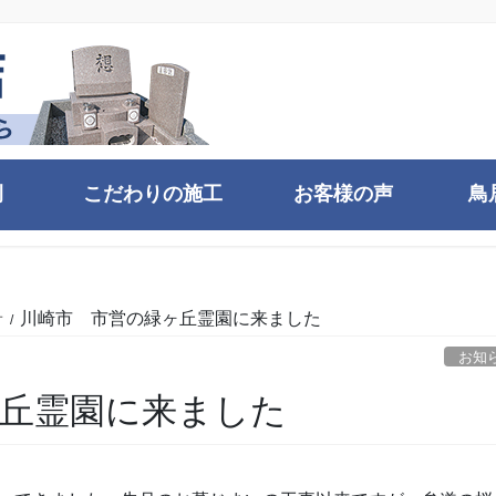
例
こだわりの施工
お客様の声
鳥
せ
川崎市 市営の緑ヶ丘霊園に来ました
お知
ヶ丘霊園に来ました