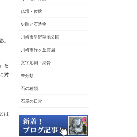
仏壇・位牌
史跡と石造物
川崎市早野聖地公園
影。
川崎市緑ヶ丘霊園
文字彫刻・納骨
』を
に対
未分類
石の種類
石屋の日常
とは