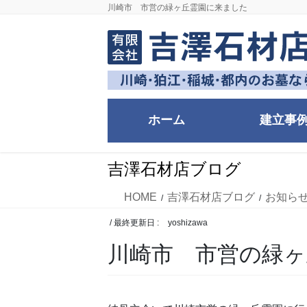
コ
ナ
川崎市 市営の緑ヶ丘霊園に来ました
ン
ビ
テ
ゲ
ン
ー
ツ
シ
に
ョ
移
ン
ホーム
建立事
動
に
移
動
吉澤石材店ブログ
HOME
吉澤石材店ブログ
お知ら
/ 最終更新日 :
yoshizawa
川崎市 市営の緑