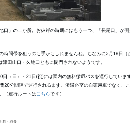
地口」の二か所。お彼岸の時期にはもう一つ、「長尾口」が開
の時間帯を狙うのも手かもしれませんね。ちなみに3月18日（
間は津田山口・久地口ともに閉門されないようです。
20日（日）・21日(祝)には園内の無料循環バスを運行していま
の間20分間隔で運行されるます。渋滞必至の自家用車でなく、
。（運行ルートは
こちら
です）
彫刻・納骨