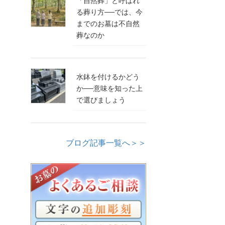
「自然葬」と呼ばれ
る葬り方──では、今
までのお墓は不自然
葬なのか
水鉢を付けるかどう
か──意味を知った上
で選びましょう
ブログ記事一覧へ＞＞