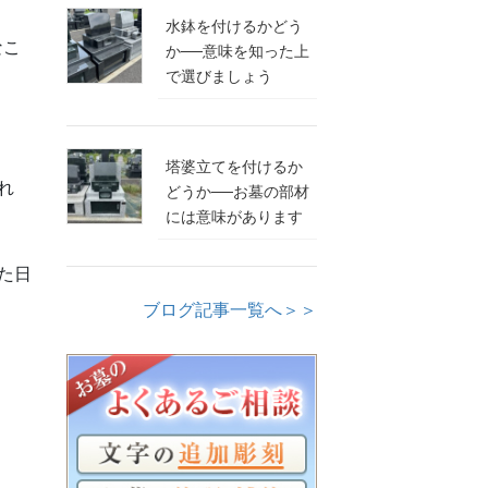
水鉢を付けるかどう
なこ
か──意味を知った上
で選びましょう
塔婆立てを付けるか
れ
どうか──お墓の部材
には意味があります
た日
ブログ記事一覧へ＞＞