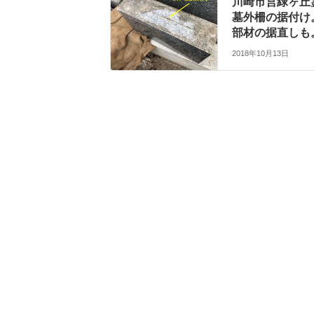
川崎市営緑ヶ丘
墓外柵の据付け
部材の据直しも
2018年10月13日