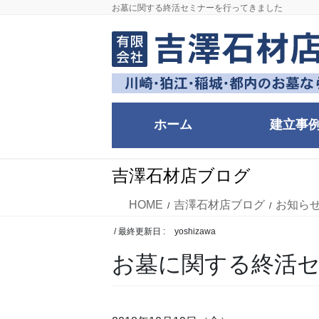
コ
ナ
お墓に関する終活セミナーを行ってきました
ン
ビ
テ
ゲ
ン
ー
ツ
シ
に
ョ
移
ン
ホーム
建立事
動
に
移
動
吉澤石材店ブログ
HOME
吉澤石材店ブログ
お知ら
/ 最終更新日 :
yoshizawa
お墓に関する終活