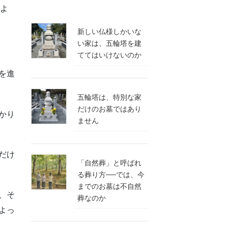
うよ
新しい仏様しかいな
い家は、五輪塔を建
ててはいけないのか
を進
五輪塔は、特別な家
だけのお墓ではあり
かり
ません
だけ
「自然葬」と呼ばれ
る葬り方──では、今
までのお墓は不自然
、そ
葬なのか
よっ