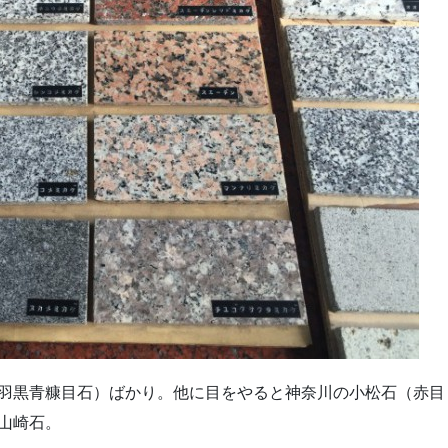
羽黒青糠目石）ばかり。他に目をやると神奈川の小松石（赤目
山崎石。