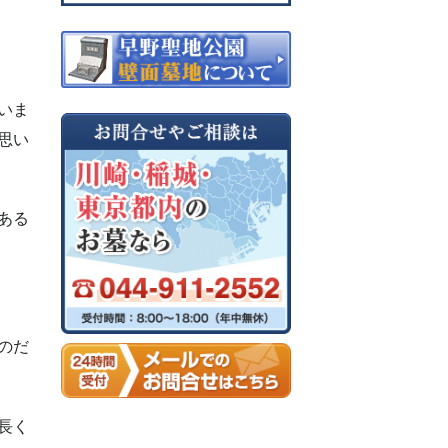
いま
思い
ある
のだ
長く