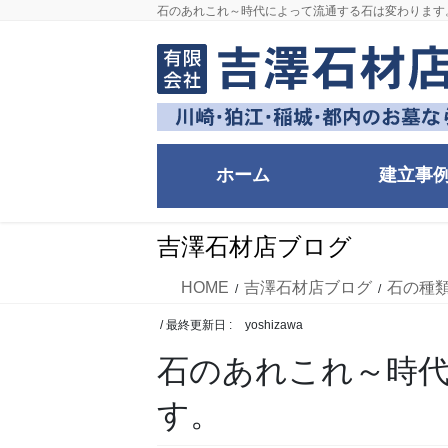
コ
ナ
石のあれこれ～時代によって流通する石は変わります
ン
ビ
テ
ゲ
ン
ー
ツ
シ
に
ョ
移
ン
ホーム
建立事
動
に
移
動
吉澤石材店ブログ
HOME
吉澤石材店ブログ
石の種
/ 最終更新日 :
yoshizawa
石のあれこれ～時
す。