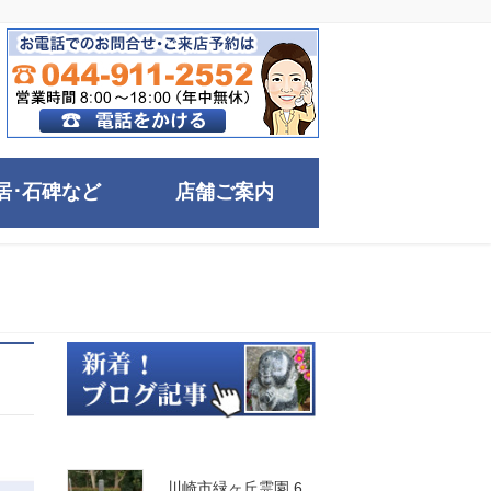
居･石碑など
店舗ご案内
川崎市緑ヶ丘霊園 6