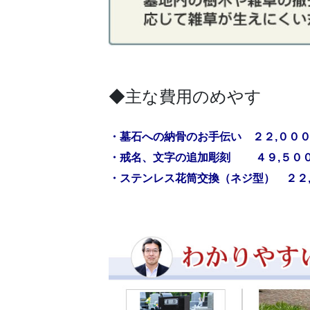
◆主な費用のめやす
・墓石への納骨のお手伝い ２２,００
・戒名、文字の追加彫刻 ４９,５０
・ステンレス花筒交換（ネジ型） ２２