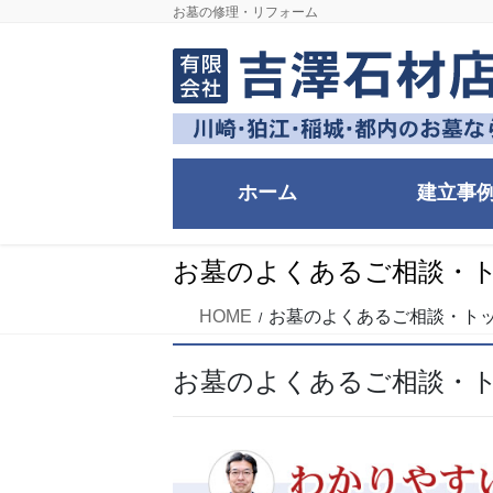
コ
ナ
お墓の修理・リフォーム
ン
ビ
テ
ゲ
ン
ー
ツ
シ
に
ョ
移
ン
ホーム
建立事
動
に
移
動
お墓のよくあるご相談・ト
HOME
お墓のよくあるご相談・トッ
お墓のよくあるご相談・ト