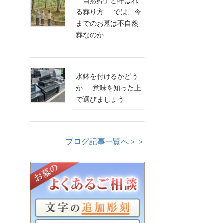
「自然葬」と呼ばれ
る葬り方──では、今
までのお墓は不自然
葬なのか
水鉢を付けるかどう
か──意味を知った上
で選びましょう
ブログ記事一覧へ＞＞