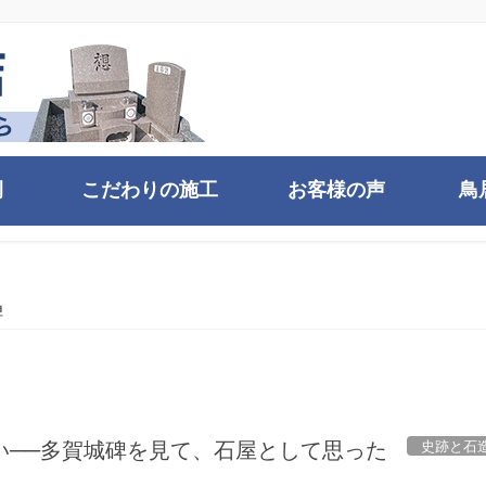
例
こだわりの施工
お客様の声
鳥
碑
史跡と石
い──多賀城碑を見て、石屋として思った