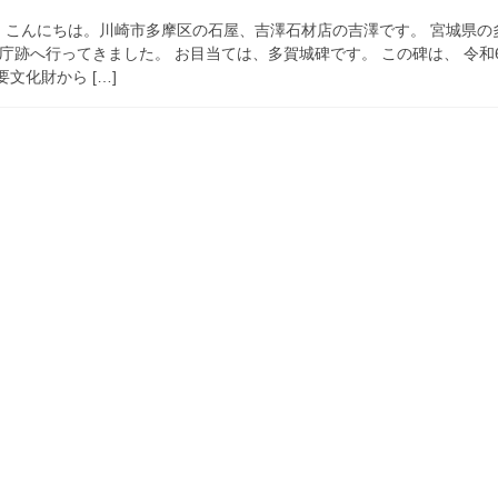
月） こんにちは。川崎市多摩区の石屋、吉澤石材店の吉澤です。 宮城県の
庁跡へ行ってきました。 お目当ては、多賀城碑です。 この碑は、 令和
文化財から […]