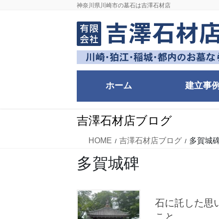
コ
ナ
神奈川県川崎市の墓石は吉澤石材店
ン
ビ
テ
ゲ
ン
ー
ツ
シ
に
ョ
移
ン
ホーム
建立事
動
に
移
動
吉澤石材店ブログ
HOME
吉澤石材店ブログ
多賀城
多賀城碑
石に託した思
こと